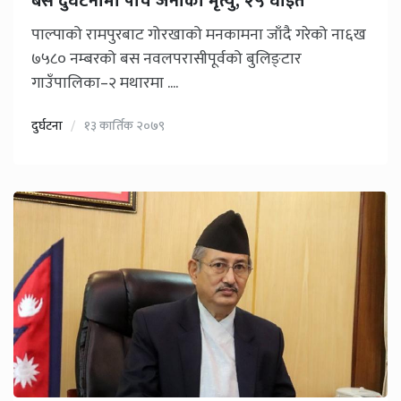
बस दुर्घटनामा पाँच जनाको मृत्यु, २५ घाइते
पाल्पाको रामपुरबाट गोरखाको मनकामना जाँदै गरेको ना६ख
७५८० नम्बरको बस नवलपरासीपूर्वको बुलिङ्टार
गाउँपालिका–२ मथारमा ....
दुर्घटना
१३ कार्तिक २०७९