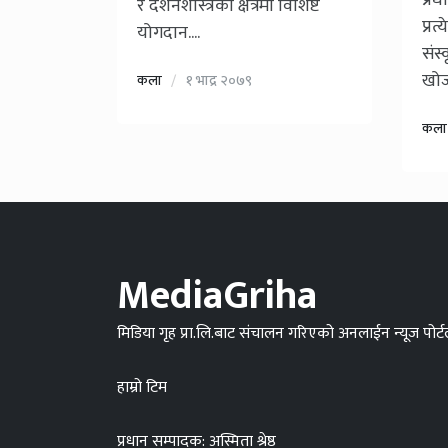
प्रध
र दर्शनशास्त्रका क्षेत्रमा विशिष्ट
प्र
योगदान....
संस
खोजी
कला
१ भाद्र २०७९
कला
MediaGriha
मिडिया गृह प्रा.लि.बाट संचालन गरिएको अनलाईन न्यूज पोर्
हाम्रो टिम
प्रधान सम्पादक: अस्मिता श्रेष्ठ