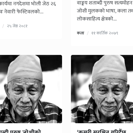
वाङ्मय शताब्दी पुरुष सत्यमोहन
ार्यमा नगदेशमा भोली जेठ २६
जोशी मुलकको भाषा, कला त
वः नेवारी फेस्टिवलको....
लोकसाहित्य क्षेत्रको....
२५ जेष्ठ २०८१
कला
११ कार्तिक २०७९
ब्दी पुरुष जोशीको
‘कसरी सुरक्षित गरिदैँछ