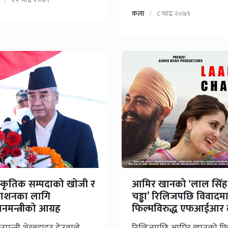
कला
८ भाद्र २०७९
स्कृतिक सम्पदाको खोजी र
आमिर खानको ‘लाल सिंह
रकाशनका लागि
चड्ढा’ रिलिजपछि विवादमा
धानमन्त्रीको आग्रह
फिल्मविरुद्ध एफआईआर द