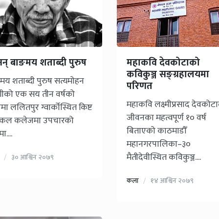
नन् बाङमय शताब्दी पुरुष
महाकवि देवकोटाको
कविकुञ्ज सङ्ग्रहालयमा
मय शताब्दी पुरुष सत्यमोहन
परिणत
ीको एक सय तीन वर्षको
महाकवि लक्ष्मीप्रसाद देवकोटा
मा ललितपुर ग्वार्कोस्थित किष्ट
जीवनका महत्वपूर्ण १० वर्ष
िकल कलेजमा उपचारको
बिताएको काठमाडौँ
ा....
महानगरपालिका–३०
मैतीदेवीस्थित कविकुञ्ज....
३० आश्विन २०७९
कला
१४ आश्विन २०७९