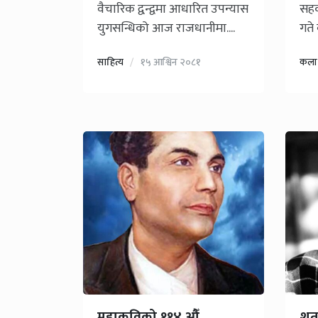
वैचारिक द्वन्द्वमा आधारित उपन्यास
सहक
युगसन्धिको आज राजधानीमा....
गते 
साहित्य
१५ आश्विन २०८१
कला
महाकविको ११४ औँ
शता