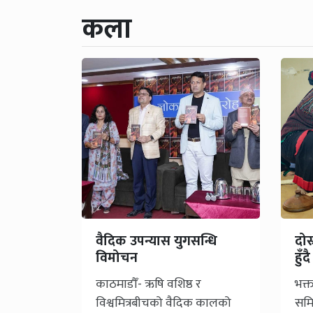
कला
वैदिक उपन्यास युगसन्धि
दोस
विमोचन
हुँदै
काठमाडौँ- ऋषि वशिष्ठ र
भक्
विश्वमित्रबीचको वैदिक कालको
समि