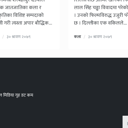
ानमन्त्री शेरबहादुर देउवाले
रिलिजपछि आमिर खानको फि
त्येक जातजातिका कला र
लाल सिंह चड्ढा विवादमा परेक
्कृतिका विशिष्ट सम्पदाको
। उनको फिल्मविरुद्ध उजुरी प
 गरी त्यस्ता अपार बौद्धिक....
छ । दिल्लीका एक वकिलले....
३० श्रावण २०७९
कला
३० श्रावण २०७९
टल मिडिया गृह डट कम