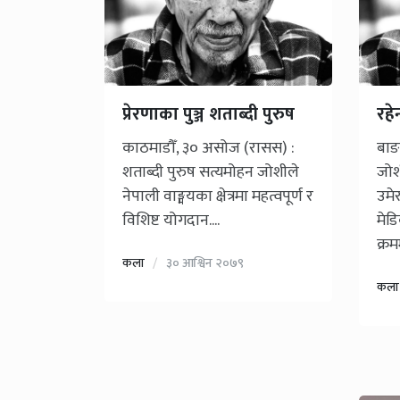
प्रेरणाका पुञ्ज शताब्दी पुरुष
रहे
काठमाडौँ, ३० असोज (रासस) :
बाङ
शताब्दी पुरुष सत्यमोहन जोशीले
जोश
नेपाली वाङ्मयका क्षेत्रमा महत्वपूर्ण र
उमेर
विशिष्ट योगदान....
मेड
क्रमम
कला
३० आश्विन २०७९
कला