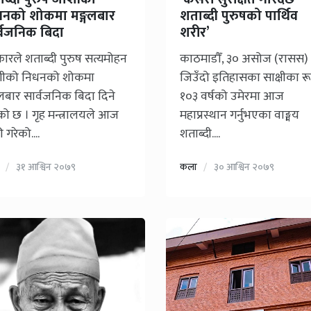
धनको शोकमा मङ्गलबार
शताब्दी पुरुषको पार्थिव
्वजनिक बिदा
शरीर’
ारले शताब्दी पुरुष सत्यमोहन
काठमाडौँ, ३० असोज (रासस) 
ीको निधनको शोकमा
जिउँदो इतिहासका साक्षीका र
गलबार सार्वजनिक बिदा दिने
१०३ वर्षको उमेरमा आज
ो छ । गृह मन्त्रालयले आज
महाप्रस्थान गर्नुभएका वाङ्मय
 गरेको....
शताब्दी....
३१ आश्विन २०७९
कला
३० आश्विन २०७९