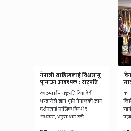
नेपाली साहित्यलाई विश्वसामु
‘वे
पुर्‍याउन आवश्यक : राष्ट्रपति
सा
काठमाडौं– राष्ट्रपति विद्यादेवी
कथाक
भण्डारीले ज्ञान भूमि नेपालको ज्ञान
लिखि
दर्शनलाई प्राज्ञिक विमर्श र
सार
अध्ययन, अनुसन्धान गरी....
प्र
कला
२७ भाद्र २०७९
कला