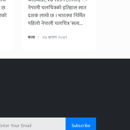
ल्म
काठमाडौँ, २७ साउन (रासस) ः
ो छ
नेपाली चलचित्रको इतिहास सात
रेको
दशक लामो छ । भारतमा निर्मित
पहिलो नेपाली चलचित्र ‘सत्य....
कला
२७ श्रावण २०७९