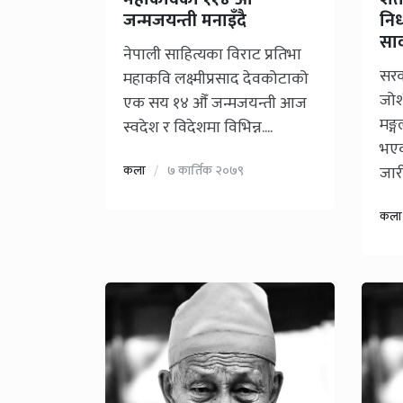
जन्मजयन्ती मनाइँदै
नि
सार
नेपाली साहित्यका विराट प्रतिभा
सरक
महाकवि लक्ष्मीप्रसाद देवकोटाको
जोश
एक सय १४ औँ जन्मजयन्ती आज
मङ्
स्वदेश र विदेशमा विभिन्न....
भएक
कला
७ कार्तिक २०७९
जारी
कला