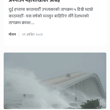
अपनाउन महाशाखाको आग्रह
दुई हप्तामा काठमाडौँ उपत्यकाको तापक्रम ५ डिग्री घट्यो
काठमाडौँ- यस वर्षको मनसुन बाहिरिए सँगै देशभरको
तापक्रम क्रमश:....
मौसम
२९ आश्विन २०८१