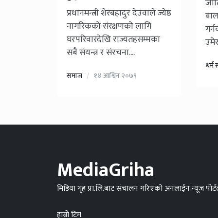
जात
प्रधानमन्त्री शेरबहादुर देउवाले ज्येष्ठ
बाल
नागरिकको संरक्षणको लागि
गर्
घरपरिवारदेखि राज्यतहसम्मका
उमेर.
सबै संयन्त्र र संरचना....
धर्म 
समाज
१४ आश्विन २०७९
MediaGriha
मिडिया गृह प्रा.लि.बाट संचालन गरिएको अनलाईन न्यूज पोर्
हाम्रो टिम