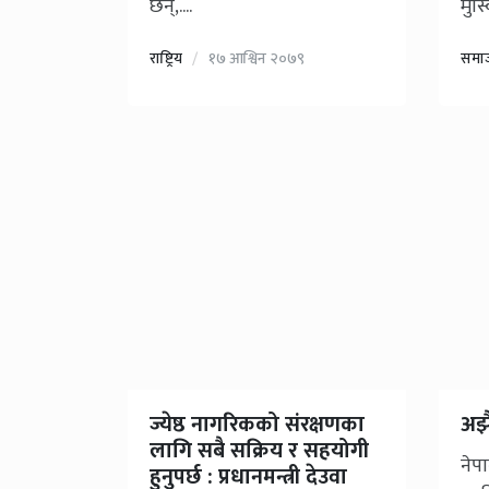
छन्,....
मुस्
राष्ट्रिय
१७ आश्विन २०७९
समा
ज्येष्ठ नागरिकको संरक्षणका
अझ
लागि सबै सक्रिय र सहयोगी
नेप
हुनुपर्छ : प्रधानमन्त्री देउवा