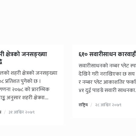
ी क्षेत्रको जनसङ्ख्या
६१० सवारीसाधन कारवाह
धि
सवारीसाधनको नम्बर प्लेट स्पष
ालको शहरी क्षेत्रको जनसङ्ख्या
देखिने गरी नराखिएका छ सय
०८ प्रतिशत पुगेको छ ।
र नम्बर प्लेट आकाशतिर फर्का
णना २०७८ को प्रारम्भिक
४१ दुई पाङग्रे सवारी साधनका..
ाङ्क अनुसार शहरी क्षेत्रमा....
राष्ट्रिय
२८ आश्विन २०७९
िय
३१ आश्विन २०७९