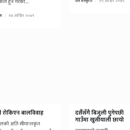
किल हुने गरेको....
धर्म सस्कृति
१५ आश्विन २०७९
ज
१७ आश्विन २०७९
ै रोकिएन बालविवाह
दसैँसँगै बिजुली पुगेपछी
गाउँमा खुसीयाली छायो
ालको अति सीमान्तकृत