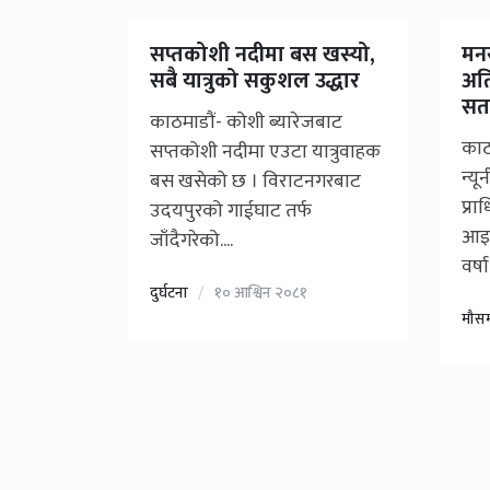
सप्तकोशी नदीमा बस खस्यो,
मनस
सबै यात्रुको सकुशल उद्धार
अति
सतर
काठमाडौं- कोशी ब्यारेजबाट
काठम
सप्तकोशी नदीमा एउटा यात्रुवाहक
न्य
बस खसेको छ । विराटनगरबाट
प्र
उदयपुरको गाईघाट तर्फ
आइत
जाँदैगरेको....
वर्षा 
दुर्घटना
१० आश्विन २०८१
मौस