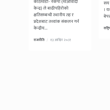
काठमाडौ- नेकपा (माओवादी
सय 
केन्द्र) ले बाढीपहिरोको
। य
क्षतिसम्बन्धी स्थानीय तह र
बेपत
प्रदेशबाट तथ्यांक संकलन गर्न
केन्द्रीय....
राष्ट्र
राजनीति
१३ आश्विन २०८१