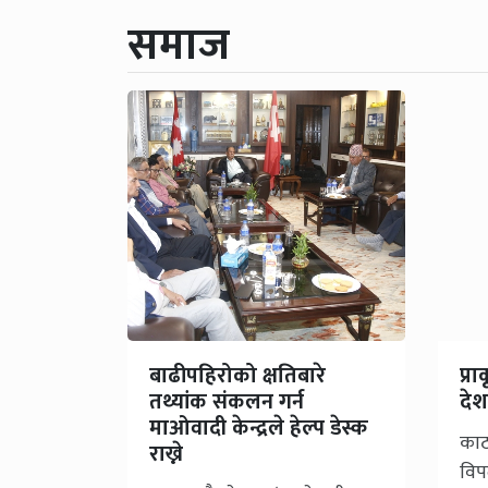
समाज
बाढीपहिरोको क्षतिबारे
प्र
तथ्यांक संकलन गर्न
देश
माओवादी केन्द्रले हेल्प डेस्क
काठ
राख्ने
विप