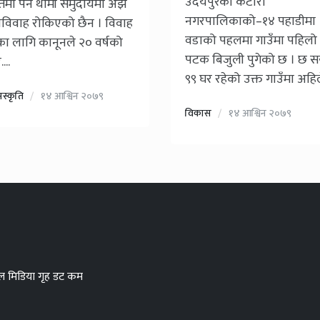
उदयपुरको कटारी
िमा पर्ने थामी समुदायमा अझै
नगरपालिकाको–१४ पहाडीमा
विवाह रोकिएको छैन । विवाह
वडाको पहलमा गाउँमा पहिलो
नका लागि कानूनले २० वर्षको
पटक बिजुली पुगेको छ । छ 
...
९९ घर रहेको उक्त गाउँमा अहिले
सस्कृति
१४ आश्विन २०७९
विकास
१४ आश्विन २०७९
टल मिडिया गृह डट कम