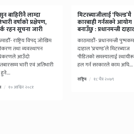
ुन बाहिरीनै लाग्दा
मिटरब्याजीलाई ‘फिल्ड’मै
भारी वर्षाको प्रक्षेपण,
कारबाही गर्नसक्ने आयोग
्क रहन सूचना जारी
बनाउँछु : प्रधानमन्त्री दाह
ाडौँ- राष्ट्रिय विपद् जोखिम
काठमाडौं- प्रधानमन्त्री पुष्प
ूनीकरण तथा व्यवस्थापन
दाहाल ‘प्रचण्ड’ले मिटरब्याज
ाधिकरणले आउँदो
पीडितको समस्यालाई स्थायीर
बारसम्म भारी एवं अतिभारी
हल गर्न सरकारले काम अघि....
हुने....
राष्ट्रिय
१८ चैत्र २०७९
म
१० आश्विन २०८१