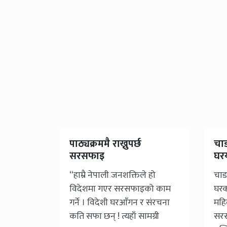
पाठ्यक्रममै राख्नुपर्छ
चा
सरसफाइ
घर
“हाम्रै नेपाली जनशक्तिले हो
चाड
विदेशमा गएर सरसफाइको काम
घरक
गर्ने । विदेशी घरआँगन र संरचना
महि
कति सफा छन् ! त्यहाँ सामग्री
सरस