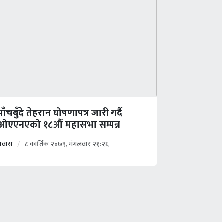
पाँचबुँदे तेहरान घोषणापत्र जारी गर्दै
ओएएनएको १८औँ महासभा सम्पन्न
प्रवास
८ कार्तिक २०७९, मंगलवार २१:२६