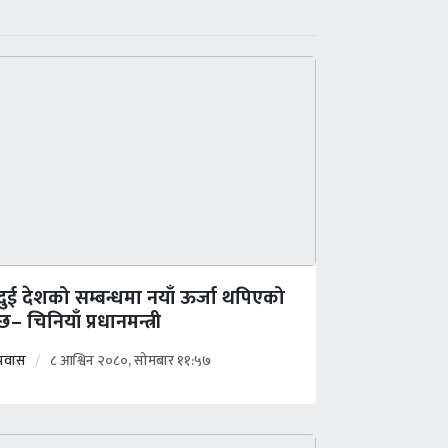
दुई देशको सम्बन्धमा नयाँ ऊर्जा थपिएको
छ– चिनियाँ प्रधानमन्त्री
प्रवास
८ आश्विन २०८०, सोमबार ११:५७