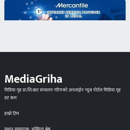
MediaGriha
मिडिया गृह प्रा.लि.बाट संचालन गरिएको अनलाईन न्यूज पोर्टल मिडिया गृह
डट कम
हाम्रो टिम
प्रधान सम्पादक: अस्मिता श्रेष्ठ