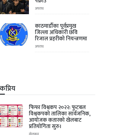
पक्राउ
अपराध
काठमाडौँका पूर्वप्रमुख
जिल्ला अधिकारी छवि
रिजाल प्रहरीको नियन्त्रणमा
अपराध
कप्रिय
1
फिफा विश्वकप २०२२: फुटबल
विश्वकपको तालिका सार्वजनिक,
आयोजक कतारको खेलबाट
प्रतियोगिता सुरु।
खेलकुद