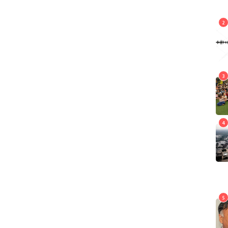
2
2
य,
भूकम्पले खोटाङमा दुई विद्यालय,
्षति
एक प्रहरी चौकी र ४७५ घरमा क्षति
राष्ट्रिय
3
3
राष्ट्रिय बाल दिवसको नारा तय
बाल संसार
4
4
बाढी प्रभावित पाकिस्तानमा
हिन्दूहरूले उदारता देखाए,
ोका
पीडितहरूका लागि मन्दिरको ढोका
खोलियो
अन्तर्राष्ट्रिय
5
5
योगमाया आयुर्वेद विश्वविद्यालय
विधेयकमा दफाबार छलफल
शिक्षा