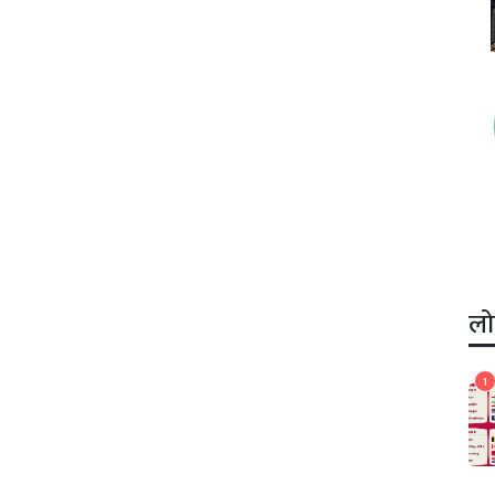
लो
1
1
फिफा विश्वकप २०२२: फुटबल
क,
विश्वकपको तालिका सार्वजनिक,
आयोजक कतारको खेलबाट
प्रतियोगिता सुरु।
खेलकुद