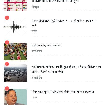
आयोजक कतारको खेलबाट प्रतियोगिता सुरु।
खेलकुद
2
भूकम्पले खोटाङमा दुई विद्यालय, एक प्रहरी चौकी र ४७५ घरमा
क्षति
राष्ट्रिय
3
राष्ट्रिय बाल दिवसको नारा तय
बाल संसार
4
बाढी प्रभावित पाकिस्तानमा हिन्दूहरूले उदारता देखाए, पीडितहरूका
लागि मन्दिरको ढोका खोलियो
अन्तर्राष्ट्रिय
5
योगमाया आयुर्वेद विश्वविद्यालय विधेयकमा दफाबार छलफल
शिक्षा