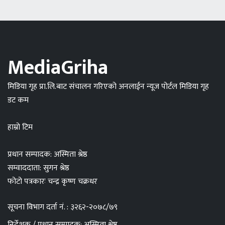
MediaGriha
मिडिया गृह प्रा.लि.बाट संचालन गरिएको अनलाईन न्यूज पोर्टल मिडिया गृह
डट कम
हाम्रो टिम
प्रधान सम्पादक: अस्मिता श्रेष्ठ
सम्वाददाता: सुगन श्रेष्ठ
फोटो पत्रकारः चन्द्र कृष्ण चक्रधर
सूचना विभाग दर्ता नं. : ३२६२-२०७८/७९
निर्देशक / प्रधान सम्पादक: अस्मिता श्रेष्ठ