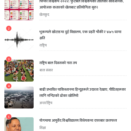
फिफा विश्वकप २०२२: फुटबल विश्वकपको तालिका सार्वजनिक,
आयोजक कतारको खेलबाट प्रतियोगिता सुरु।
खेलकुद
2
भूकम्पले खोटाङमा दुई विद्यालय, एक प्रहरी चौकी र ४७५ घरमा
क्षति
राष्ट्रिय
3
राष्ट्रिय बाल दिवसको नारा तय
बाल संसार
4
बाढी प्रभावित पाकिस्तानमा हिन्दूहरूले उदारता देखाए, पीडितहरूका
लागि मन्दिरको ढोका खोलियो
अन्तर्राष्ट्रिय
5
योगमाया आयुर्वेद विश्वविद्यालय विधेयकमा दफाबार छलफल
शिक्षा