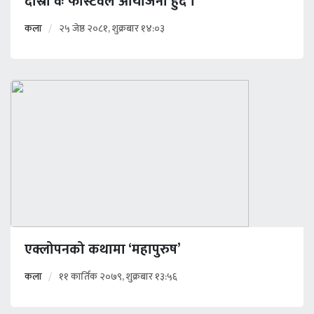
दोस्रो वः फेस्टिवल आयोजना हुँदै ।
कला
२५ जेष्ठ २०८१, शुक्रबार १४:०३
एक्लोपनको कथामा ‘महापुरुष’
कला
११ कार्तिक २०७९, शुक्रबार १३:५६