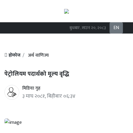
EN
बुधबार , साउन २०, २०८३
अर्थ वाणिज्य
होमपेज
पेट्रोलियम पदार्थको मूल्य वृद्धि
मिडिया गृह
३ माघ २०८१, बिहीबार ०६:३४