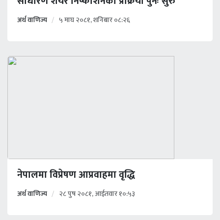
साधारण शेयर निष्काशनको प्रक्रिया पुनः सुरु
अर्थ वाणिज्य
५ माघ २०८१, शनिबार ०८:२६
नेपालमा विप्रेषण आप्रवाहमा वृद्धि
अर्थ वाणिज्य
२८ पुष २०८१, आईतवार १०:५३