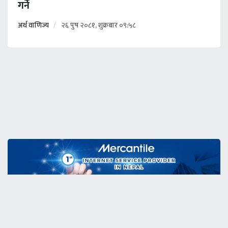
गर्ने
अर्थ वाणिज्य
२६ पुष २०८१, शुक्रबार ०९:५८