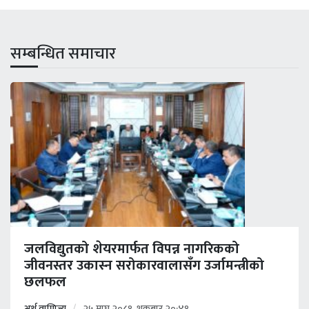
सम्बन्धित समाचार
जलविद्युतको शेयरमार्फत विपन्न नागरिकको
जीवनस्तर उकास्न सरोकारवालासँग उर्जामन्त्रीको
छलफल
अर्थ वाणिज्य
२५ माघ २०८१, शुक्रबार २०:४१