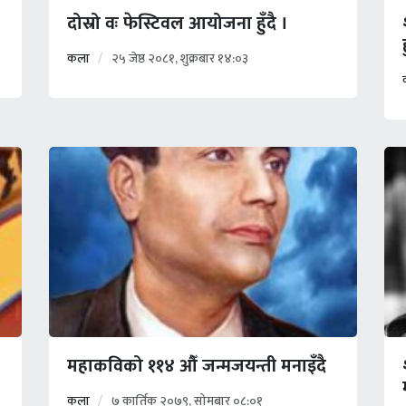
दोस्रो वः फेस्टिवल आयोजना हुँदै ।
कला
२५ जेष्ठ २०८१, शुक्रबार १४:०३
महाकविको ११४ औँ जन्मजयन्ती मनाइँदै
कला
७ कार्तिक २०७९, सोमबार ०८:०१