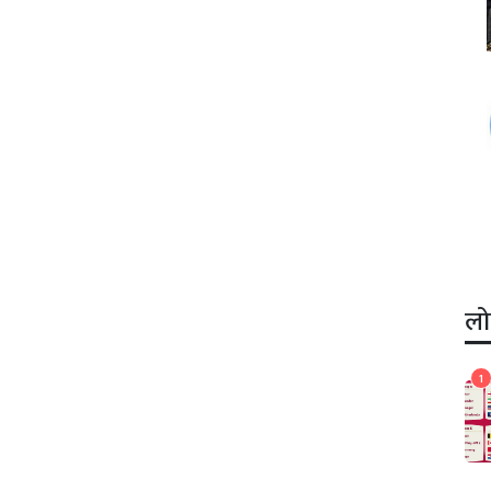
लो
1
1
फिफा विश्वकप २०२२: फुटबल
क,
विश्वकपको तालिका सार्वजनिक,
आयोजक कतारको खेलबाट
प्रतियोगिता सुरु।
खेलकुद