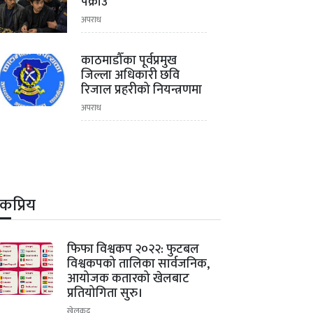
पक्राउ
अपराध
काठमाडौँका पूर्वप्रमुख
जिल्ला अधिकारी छवि
रिजाल प्रहरीको नियन्त्रणमा
अपराध
कप्रिय
1
फिफा विश्वकप २०२२: फुटबल
विश्वकपको तालिका सार्वजनिक,
आयोजक कतारको खेलबाट
प्रतियोगिता सुरु।
खेलकुद